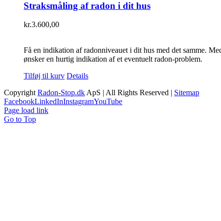
Straksmåling af radon i dit hus
kr.
3.600,00
Få en indikation af radonniveauet i dit hus med det samme. Med v
ønsker en hurtig indikation af et eventuelt radon-problem.
Tilføj til kurv
Details
Copyright
Radon-Stop.dk
ApS | All Rights Reserved |
Sitemap
Facebook
LinkedIn
Instagram
YouTube
Page load link
Go to Top