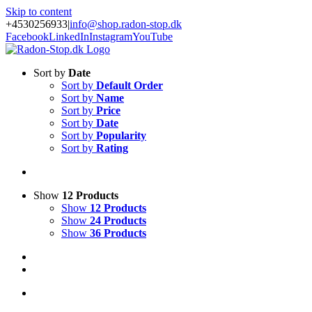
Skip to content
+4530256933
|
info@shop.radon-stop.dk
Facebook
LinkedIn
Instagram
YouTube
Sort by
Date
Sort by
Default Order
Sort by
Name
Sort by
Price
Sort by
Date
Sort by
Popularity
Sort by
Rating
Show
12 Products
Show
12 Products
Show
24 Products
Show
36 Products