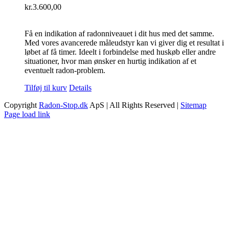
kr.
3.600,00
Få en indikation af radonniveauet i dit hus med det samme.
Med vores avancerede måleudstyr kan vi giver dig et resultat i
løbet af få timer. Ideelt i forbindelse med huskøb eller andre
situationer, hvor man ønsker en hurtig indikation af et
eventuelt radon-problem.
Tilføj til kurv
Details
Copyright
Radon-Stop.dk
ApS | All Rights Reserved |
Sitemap
Facebook
LinkedIn
Instagram
YouTube
Page load link
Go
to
Top