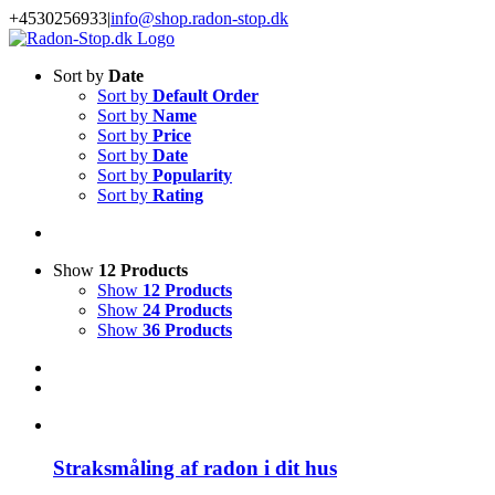
Skip
+4530256933
|
info@shop.radon-stop.dk
to
Facebook
LinkedIn
Instagram
YouTube
content
Sort by
Date
Sort by
Default Order
Sort by
Name
Sort by
Price
Sort by
Date
Sort by
Popularity
Sort by
Rating
Show
12 Products
Show
12 Products
Show
24 Products
Show
36 Products
Straksmåling af radon i dit hus