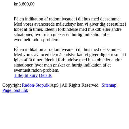
kr.
3.600,00
Få en indikation af radonniveauet i dit hus med det samme.
Med vores avancerede måleudstyr kan vi giver dig et resultat i
løbet af få timer. Ideelt i forbindelse med huskøb eller andre
situationer, hvor man ønsker en hurtig indikation af et
eventuelt radon-problem.
Få en indikation af radonniveauet i dit hus med det samme.
Med vores avancerede måleudstyr kan vi giver dig et resultat i
løbet af få timer. Ideelt i forbindelse med huskøb eller andre
situationer, hvor man ønsker en hurtig indikation af et
eventuelt radon-problem.
Tilføj til kurv
Details
Copyright
Radon-Stop.dk
ApS | All Rights Reserved |
Sitemap
Facebook
LinkedIn
Instagram
YouTube
Page load link
Go
to
Top