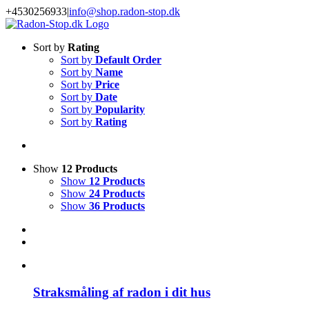
Skip
+4530256933
|
info@shop.radon-stop.dk
to
Facebook
LinkedIn
Instagram
YouTube
content
Sort by
Rating
Sort by
Default Order
Sort by
Name
Sort by
Price
Sort by
Date
Sort by
Popularity
Sort by
Rating
Show
12 Products
Show
12 Products
Show
24 Products
Show
36 Products
Straksmåling af radon i dit hus