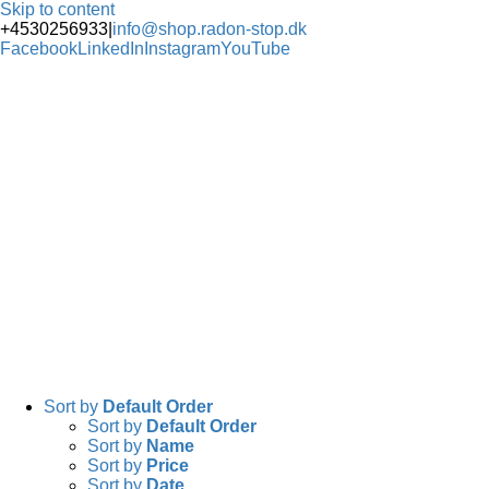
Skip to content
+4530256933
|
info@shop.radon-stop.dk
Facebook
LinkedIn
Instagram
YouTube
Sort by
Default Order
Sort by
Default Order
Sort by
Name
Sort by
Price
Sort by
Date